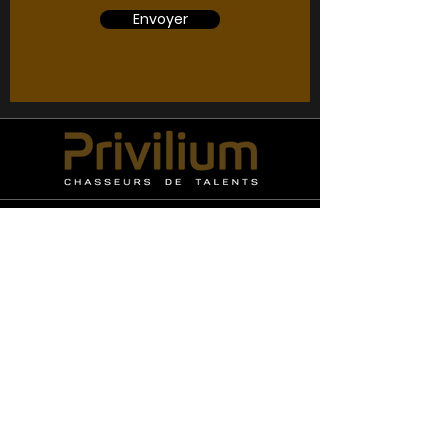
Envoyer
Infos
+33 (0)6 03 39 20 74
recrutement@privilium.com
commercial@privilium.com
Rencontrons nous
!
PA de
Courtabœuf